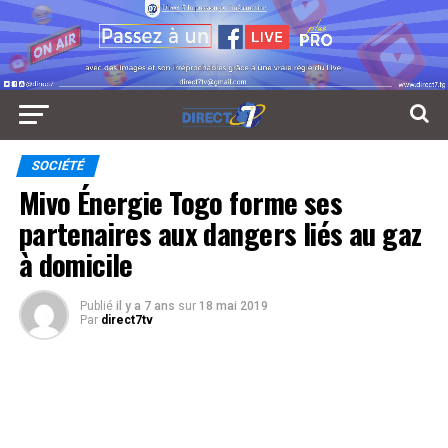
SOCIÉTÉ
Mivo Énergie Togo forme ses
partenaires aux dangers liés au gaz
à domicile
Publié
il y a 7 ans
sur
18 mai 2019
Par
direct7tv