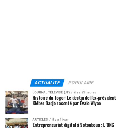
ACTUALITE
POPULAIRE
JOURNAL TÉLÉVISÉ (JT)
il y a 23 heures
Histoire du Togo : Le destin de l’ex-président
Kléber Dadjo raconté par Évalo Wiyao
ARTICLES
il y a 1 jour
Entrepreneuriat digital à Sotouboua : L’ONG