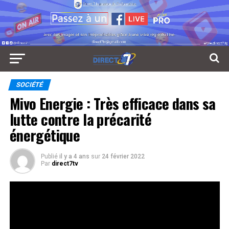
SOCIÉTÉ
Mivo Energie : Très efficace dans sa
lutte contre la précarité
énergétique
Publié
il y a 4 ans
sur
24 février 2022
Par
direct7tv