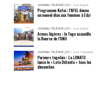
JOURNAL TÉLÉVISÉ (JT)
il y a 4 jours
Programme Kafui : l’AFSL donne
un nouvel élan aux femmes à Edzi
JOURNAL TÉLÉVISÉ (JT)
il y a 5 jours
Armes légères : le Togo accueille
la Bourse de l’ONU
JOURNAL TÉLÉVISÉ (JT)
il y a 1 semaine
Parieurs togolais : La LONATO
lance le « Loto Détente » tous les
dimanches