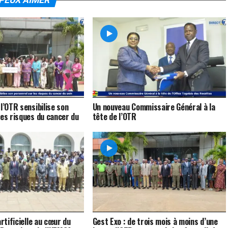
PEUX AIMER
l’OTR sensibilise son
Un nouveau Commissaire Général à la
les risques du cancer du
tête de l’OTR
artificielle au cœur du
Gest Exo : de trois mois à moins d’une