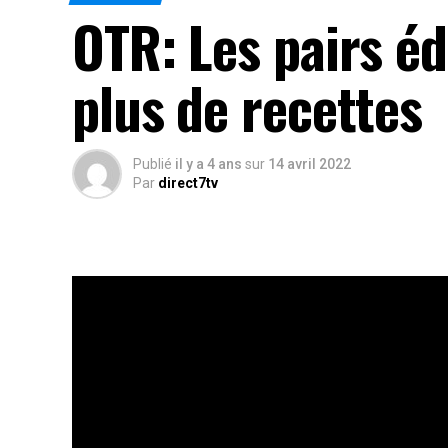
OTR: Les pairs éd
plus de recettes
Publié
il y a 4 ans
sur
14 avril 2022
Par
direct7tv