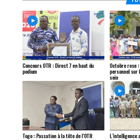
TU 
Concours OTR : Direct 7 en haut du
Octobre rose : 
podium
personnel sur 
sein
Togo : Passation à la tête de l’OTR
L’intelligence 