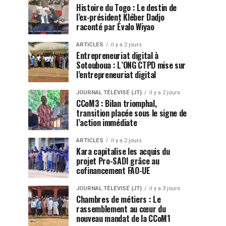
Histoire du Togo : Le destin de
l’ex-président Kléber Dadjo
raconté par Évalo Wiyao
ARTICLES
il y a 2 jours
Entrepreneuriat digital à
Sotouboua : L’ONG CTPD mise sur
l’entrepreneuriat digital
JOURNAL TÉLÉVISÉ (JT)
il y a 2 jours
CCoM3 : Bilan triomphal,
transition placée sous le signe de
l’action immédiate
ARTICLES
il y a 2 jours
Kara capitalise les acquis du
projet Pro-SADI grâce au
cofinancement FAO-UE
JOURNAL TÉLÉVISÉ (JT)
il y a 3 jours
Chambres de métiers : Le
rassemblement au cœur du
nouveau mandat de la CCoM1