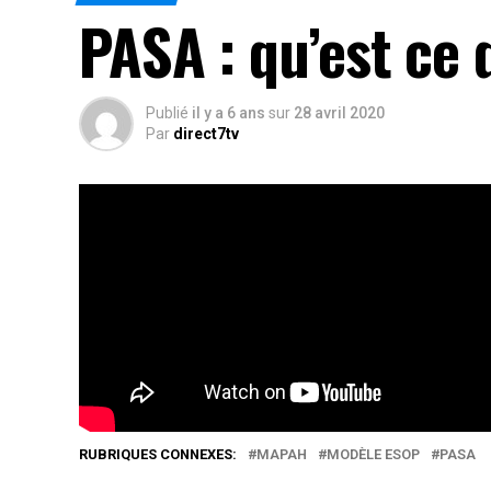
PASA : qu’est ce
Publié
il y a 6 ans
sur
28 avril 2020
Par
direct7tv
Mis en place par l’ONG Entreprise Territoire et
Organisations de Producteurs est un modèle d’e
commerciale et institutionnelle équitable et du
organisés en vue de satisfaire au mieux à des 
Rés
RUBRIQUES CONNEXES:
MAPAH
MODÈLE ESOP
PASA