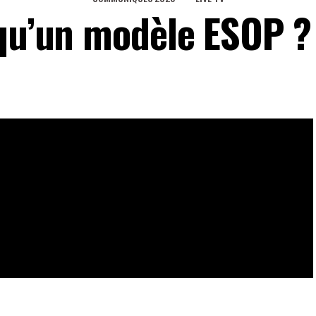
 qu’un modèle ESOP ?
 Développement en 1997, l’Entreprise de Service et
ntreprise sociale qui met en place une alliance
rable entre une entreprise privée et des producteurs
demandes peu ou pas satisfaites des consommateurs.
eaux Sociaux
0
Partages