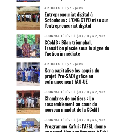
ARTICLES
il y a 2 jours
Entrepreneuriat digital à
Sotouboua : L’ONG CTPD mise sur
l’entrepreneuriat digital
JOURNAL TÉLÉVISÉ (JT)
il y a 2 jours
CCoM3 : Bilan triomphal,
transition placée sous le signe de
l’action immédiate
ARTICLES
il y a 2 jours
Kara capitalise les acquis du
projet Pro-SADI grâce au
cofinancement FAO-UE
JOURNAL TÉLÉVISÉ (JT)
il y a 2 jours
Chambres de métiers : Le
rassemblement au cœur du
nouveau mandat de la CCoM1
JOURNAL TÉLÉVISÉ (JT)
il y a 4 jours
Programme Kafui : l’AFSL donne
un nouvel élan aux femmes à Edzi