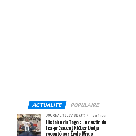
ACTUALITE
POPULAIRE
JOURNAL TÉLÉVISÉ (JT)
il y a 1 jour
Histoire du Togo : Le destin de
l’ex-président Kléber Dadjo
raconté par Évalo Wiyao