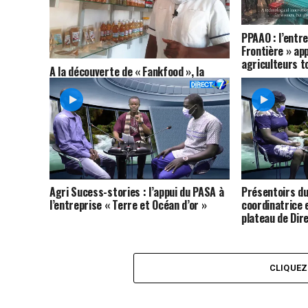
PPAAO : l’entr
Frontière » app
agriculteurs t
A la découverte de « Fankfood », la
maison aux épices et légumes
Agri Sucess-stories : l’appui du PASA à
Présentoirs du
l’entreprise « Terre et Océan d’or »
coordinatrice e
plateau de Dir
CLIQUE