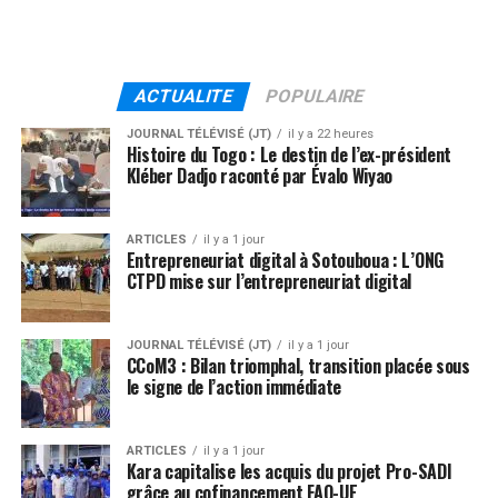
ACTUALITE
POPULAIRE
JOURNAL TÉLÉVISÉ (JT)
il y a 22 heures
Histoire du Togo : Le destin de l’ex-président
Kléber Dadjo raconté par Évalo Wiyao
ARTICLES
il y a 1 jour
Entrepreneuriat digital à Sotouboua : L’ONG
CTPD mise sur l’entrepreneuriat digital
JOURNAL TÉLÉVISÉ (JT)
il y a 1 jour
CCoM3 : Bilan triomphal, transition placée sous
le signe de l’action immédiate
ARTICLES
il y a 1 jour
Kara capitalise les acquis du projet Pro-SADI
grâce au cofinancement FAO-UE