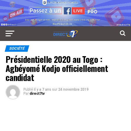
SOCIÉTÉ
Présidentielle 2020 au Togo :
Agbéyomé Kodjo officiellement
candidat
Publié
il y a 7 ans
sur
24 novembre 2019
Par
direct7tv