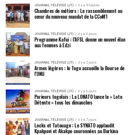
JOURNAL TÉLÉVISÉ (JT)
il y a 9 heures
Chambres de métiers : Le rassemblement au
cœur du nouveau mandat de la CCoM1
JOURNAL TÉLÉVISÉ (JT)
il y a 2 jours
Programme Kafui : l’AFSL donne un nouvel élan
aux femmes à Edzi
JOURNAL TÉLÉVISÉ (JT)
il y a 2 jours
Armes légères : le Togo accueille la Bourse de
l’ONU
JOURNAL TÉLÉVISÉ (JT)
il y a 6 jours
Parieurs togolais : La LONATO lance le « Loto
Détente » tous les dimanches
JOURNAL TÉLÉVISÉ (JT)
il y a 7 jours
Locks et Tatouage : Le SYNATO applaudit
Kpakpovi et Akakpo couronnées au Burkina