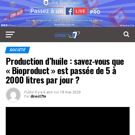
SOCIÉTÉ
Production d’huile : savez-vous que
« Bioproduct » est passée de 5 à
2000 litres par jour ?
Publié
il y a 6 ans
sur
18 mai 2020
Par
direct7tv
A Atakpamé, la scoops Bioproduct, une unité de
production d’huile palmiste met la barre de production
très haute.