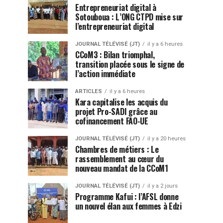
Entrepreneuriat digital à
Sotouboua : L’ONG CTPD mise sur
l’entrepreneuriat digital
JOURNAL TÉLÉVISÉ (JT)
il y a 6 heures
CCoM3 : Bilan triomphal,
transition placée sous le signe de
l’action immédiate
ARTICLES
il y a 6 heures
Kara capitalise les acquis du
projet Pro-SADI grâce au
cofinancement FAO-UE
JOURNAL TÉLÉVISÉ (JT)
il y a 20 heures
Chambres de métiers : Le
rassemblement au cœur du
nouveau mandat de la CCoM1
JOURNAL TÉLÉVISÉ (JT)
il y a 2 jours
Programme Kafui : l’AFSL donne
un nouvel élan aux femmes à Edzi