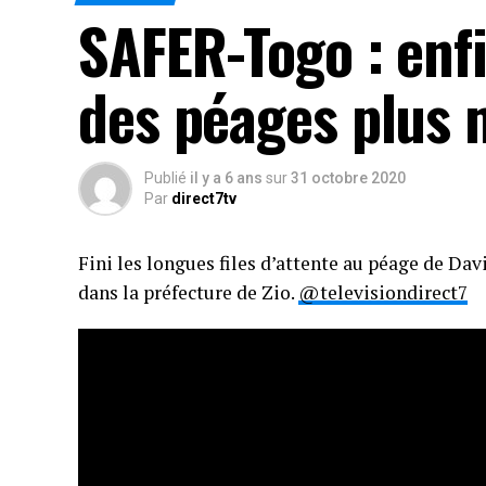
SAFER-Togo : enfi
des péages plus
Publié
il y a 6 ans
sur
31 octobre 2020
Par
direct7tv
Fini les longues files d’attente au péage de Dav
dans la préfecture de Zio.
@televisiondirect7