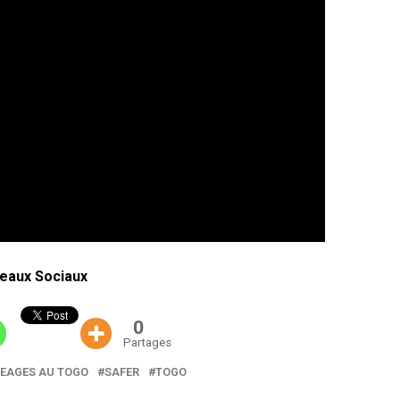
eaux Sociaux
0
Partages
PEAGES AU TOGO
SAFER
TOGO