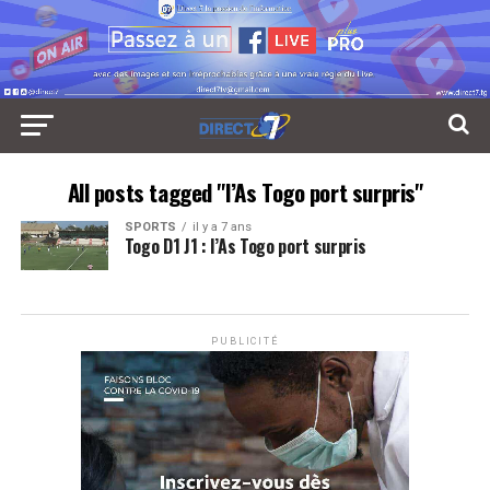
All posts tagged "l’As Togo port surpris"
SPORTS
il y a 7 ans
Togo D1 J1 : l’As Togo port surpris
PUBLICITÉ