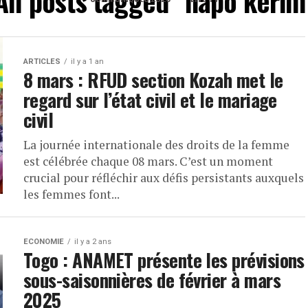
All posts tagged "napo kérim
ARTICLES
il y a 1 an
8 mars : RFUD section Kozah met le
regard sur l’état civil et le mariage
civil
La journée internationale des droits de la femme
est célébrée chaque 08 mars. C’est un moment
crucial pour réfléchir aux défis persistants auxquels
les femmes font...
ECONOMIE
il y a 2 ans
Togo : ANAMET présente les prévisions
sous-saisonnières de février à mars
2025