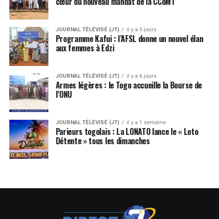
cœur du nouveau mandat de la CCoM1
JOURNAL TÉLÉVISÉ (JT)
il y a 5 jours
Programme Kafui : l’AFSL donne un nouvel élan
aux femmes à Edzi
JOURNAL TÉLÉVISÉ (JT)
il y a 6 jours
Armes légères : le Togo accueille la Bourse de
l’ONU
JOURNAL TÉLÉVISÉ (JT)
il y a 1 semaine
Parieurs togolais : La LONATO lance le « Loto
Détente » tous les dimanches