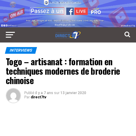
INTERVIEWS
Togo – artisanat : formation en
techniques modernes de broderie
chinoise
Publié
il y a 7 ans
sur
13 janvier 2020
Par
direct7tv