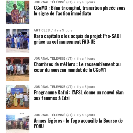
JOURNAL TÉLÉVISÉ (JT)
il y a 3 jours
CCoM3 : Bilan triomphal, transition placée sous
le signe de l’action immédiate
ARTICLES
il y a 3 jours
Kara capitalise les acquis du projet Pro-SADI
grâce au cofinancement FAO-UE
JOURNAL TÉLÉVISÉ (JT)
il y a 4 jours
Chambres de métiers : Le rassemblement au
cœur du nouveau mandat de la CCoM1
JOURNAL TÉLÉVISÉ (JT)
il y a 5 jours
Programme Kafui : l’AFSL donne un nouvel élan
aux femmes à Edzi
JOURNAL TÉLÉVISÉ (JT)
il y a 6 jours
Armes légères : le Togo accueille la Bourse de
l’ONU