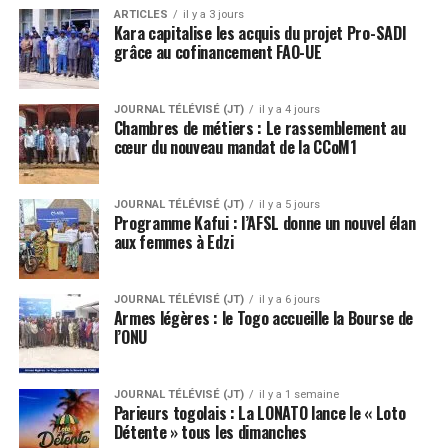
ARTICLES
il y a 3 jours
Kara capitalise les acquis du projet Pro-SADI
grâce au cofinancement FAO-UE
JOURNAL TÉLÉVISÉ (JT)
il y a 4 jours
Chambres de métiers : Le rassemblement au
cœur du nouveau mandat de la CCoM1
JOURNAL TÉLÉVISÉ (JT)
il y a 5 jours
Programme Kafui : l’AFSL donne un nouvel élan
aux femmes à Edzi
JOURNAL TÉLÉVISÉ (JT)
il y a 6 jours
Armes légères : le Togo accueille la Bourse de
l’ONU
JOURNAL TÉLÉVISÉ (JT)
il y a 1 semaine
Parieurs togolais : La LONATO lance le « Loto
Détente » tous les dimanches