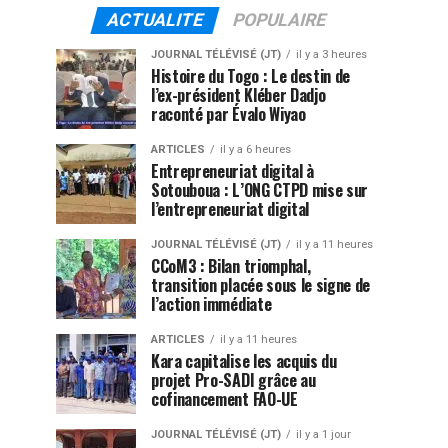
ACTUALITE
POPULAIRE
JOURNAL TÉLÉVISÉ (JT)
il y a 3 heures
Histoire du Togo : Le destin de
l’ex-président Kléber Dadjo
raconté par Évalo Wiyao
ARTICLES
il y a 6 heures
Entrepreneuriat digital à
Sotouboua : L’ONG CTPD mise sur
l’entrepreneuriat digital
JOURNAL TÉLÉVISÉ (JT)
il y a 11 heures
CCoM3 : Bilan triomphal,
transition placée sous le signe de
l’action immédiate
ARTICLES
il y a 11 heures
Kara capitalise les acquis du
projet Pro-SADI grâce au
cofinancement FAO-UE
JOURNAL TÉLÉVISÉ (JT)
il y a 1 jour