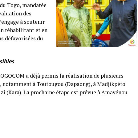
 du Togo, mandatée
évaluation des
s’engage à soutenir
en réhabilitant et en
ns défavorisées du
ibles
GOCOM a déjà permis la réalisation de plusieurs
tés, notamment à Toutougou (Dapaong), à Madjikpéto
nzi (Kara). La prochaine étape est prévue à Amavénou