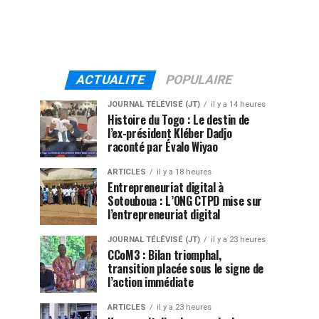
ACTUALITE
POPULAIRE
JOURNAL TÉLÉVISÉ (JT)
il y a 14 heures
Histoire du Togo : Le destin de
l’ex-président Kléber Dadjo
raconté par Évalo Wiyao
ARTICLES
il y a 18 heures
Entrepreneuriat digital à
Sotouboua : L’ONG CTPD mise sur
l’entrepreneuriat digital
JOURNAL TÉLÉVISÉ (JT)
il y a 23 heures
CCoM3 : Bilan triomphal,
transition placée sous le signe de
l’action immédiate
ARTICLES
il y a 23 heures