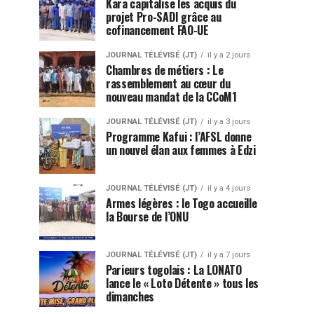
Kara capitalise les acquis du
projet Pro-SADI grâce au
cofinancement FAO-UE
JOURNAL TÉLÉVISÉ (JT)
il y a 2 jours
Chambres de métiers : Le
rassemblement au cœur du
nouveau mandat de la CCoM1
JOURNAL TÉLÉVISÉ (JT)
il y a 3 jours
Programme Kafui : l’AFSL donne
un nouvel élan aux femmes à Edzi
JOURNAL TÉLÉVISÉ (JT)
il y a 4 jours
Armes légères : le Togo accueille
la Bourse de l’ONU
JOURNAL TÉLÉVISÉ (JT)
il y a 7 jours
Parieurs togolais : La LONATO
lance le « Loto Détente » tous les
dimanches