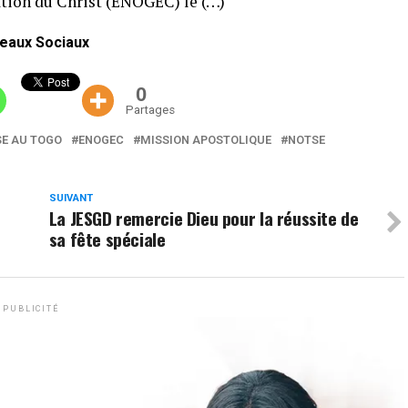
ation du Christ (ENOGEC) le (…)
eaux Sociaux
0
Partages
SE AU TOGO
ENOGEC
MISSION APOSTOLIQUE
NOTSE
SUIVANT
La JESGD remercie Dieu pour la réussite de
sa fête spéciale
PUBLICITÉ