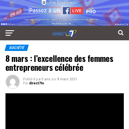
SOCIÉTÉ
8 mars : l’excellence des femmes
entrepreneurs célébrée
Publié
il y a 5 ans
sur
8 mars 2021
Par
direct7tv
Elle a porté haut les couleurs togolaises au plan
l’international en février dernier en terre
Burkinabè. @direct7tv
Réseaux Sociaux