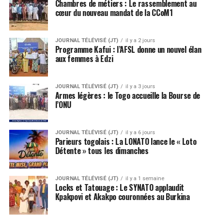
Chambres de métiers : Le rassemblement au
cœur du nouveau mandat de la CCoM1
JOURNAL TÉLÉVISÉ (JT)
il y a 2 jours
Programme Kafui : l’AFSL donne un nouvel élan
aux femmes à Edzi
JOURNAL TÉLÉVISÉ (JT)
il y a 3 jours
Armes légères : le Togo accueille la Bourse de
l’ONU
JOURNAL TÉLÉVISÉ (JT)
il y a 6 jours
Parieurs togolais : La LONATO lance le « Loto
Détente » tous les dimanches
JOURNAL TÉLÉVISÉ (JT)
il y a 1 semaine
Locks et Tatouage : Le SYNATO applaudit
Kpakpovi et Akakpo couronnées au Burkina