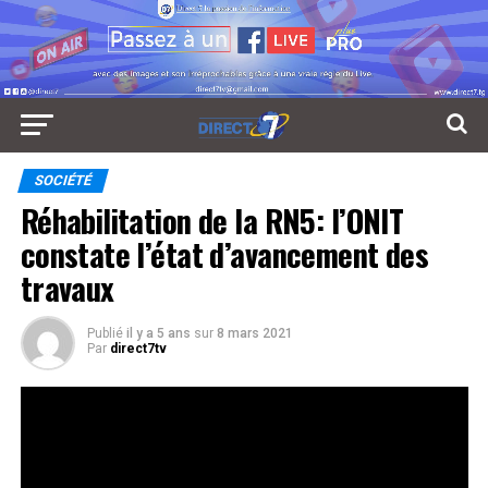
SOCIÉTÉ
Réhabilitation de la RN5: l’ONIT
constate l’état d’avancement des
travaux
Publié
il y a 5 ans
sur
8 mars 2021
Par
direct7tv
Ils sont tous des ingénieurs membres de l’ordre national
des ingénieurs du Togo mobilisés ce 03 mars pour
effectuer une visite de chantier ; notamment celui des
travaux de réhabilitation et de bitumage de la route