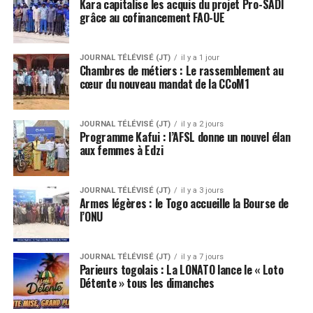
Kara capitalise les acquis du projet Pro-SADI
grâce au cofinancement FAO-UE
JOURNAL TÉLÉVISÉ (JT)
il y a 1 jour
Chambres de métiers : Le rassemblement au
cœur du nouveau mandat de la CCoM1
JOURNAL TÉLÉVISÉ (JT)
il y a 2 jours
Programme Kafui : l’AFSL donne un nouvel élan
aux femmes à Edzi
JOURNAL TÉLÉVISÉ (JT)
il y a 3 jours
Armes légères : le Togo accueille la Bourse de
l’ONU
JOURNAL TÉLÉVISÉ (JT)
il y a 7 jours
Parieurs togolais : La LONATO lance le « Loto
Détente » tous les dimanches