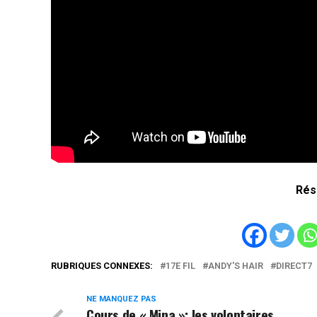
Rés
RUBRIQUES CONNEXES:
17E FIL
ANDY'S HAIR
DIRECT7
NE MANQUEZ PAS
Cours de « Mina »: les volontaires