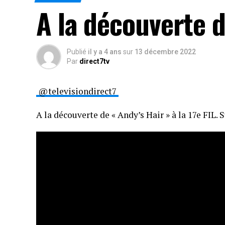
A la découverte d
Publié
il y a 4 ans
sur
13 décembre 2022
Par
direct7tv
@televisiondirect7
A la découverte de « Andy’s Hair » à la 17e FIL. 