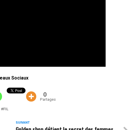
eaux Sociaux
0
Partages
FIL
SUIVANT
Golden shop détient le secret des femmes