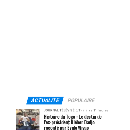
ACTUALITE
POPULAIRE
JOURNAL TÉLÉVISÉ (JT)
il y a 11 heures
Histoire du Togo : Le destin de
l’ex-président Kléber Dadjo
raconté par Évalo Wiyao