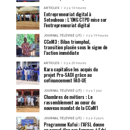
ARTICLES
il y a 14 heures
Entrepreneuriat digital à
Sotouboua : L’ONG CTPD mise sur
l’entrepreneuriat digital
JOURNAL TÉLÉVISÉ (JT)
il y a 19 heures
CCoM3 : Bilan triomphal,
transition placée sous le signe de
l’action immédiate
ARTICLES
il y a 20 heures
Kara capitalise les acquis du
projet Pro-SADI grâce au
cofinancement FAO-UE
JOURNAL TÉLÉVISÉ (JT)
il y a 1 jour
Chambres de métiers : Le
rassemblement au cœur du
nouveau mandat de la CCoM1
JOURNAL TÉLÉVISÉ (JT)
il y a 3 jours
Programme Kafui : l’AFSL donne
un nouvel élan aux femmes à Edzi