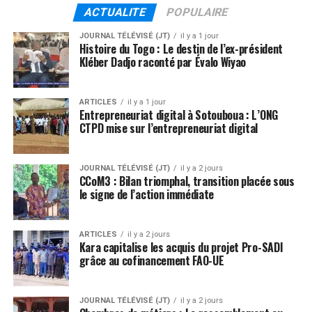
ACTUALITE
POPULAIRE
JOURNAL TÉLÉVISÉ (JT)
il y a 1 jour
Histoire du Togo : Le destin de l’ex-président
Kléber Dadjo raconté par Évalo Wiyao
ARTICLES
il y a 1 jour
Entrepreneuriat digital à Sotouboua : L’ONG
CTPD mise sur l’entrepreneuriat digital
JOURNAL TÉLÉVISÉ (JT)
il y a 2 jours
CCoM3 : Bilan triomphal, transition placée sous
le signe de l’action immédiate
ARTICLES
il y a 2 jours
Kara capitalise les acquis du projet Pro-SADI
grâce au cofinancement FAO-UE
JOURNAL TÉLÉVISÉ (JT)
il y a 2 jours