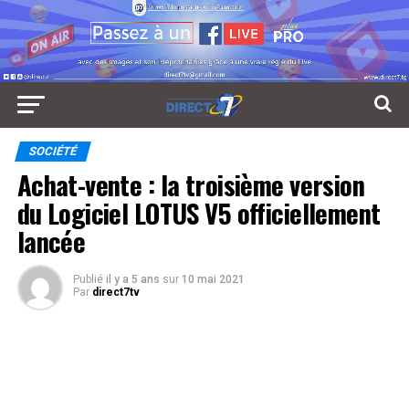
SOCIÉTÉ
Achat-vente : la troisième version
du Logiciel LOTUS V5 officiellement
lancée
Publié
il y a 5 ans
sur
10 mai 2021
Par
direct7tv