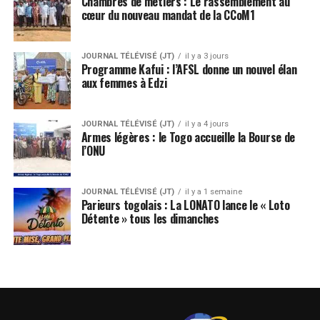
Chambres de métiers : Le rassemblement au
cœur du nouveau mandat de la CCoM1
JOURNAL TÉLÉVISÉ (JT)
il y a 3 jours
Programme Kafui : l’AFSL donne un nouvel élan
aux femmes à Edzi
JOURNAL TÉLÉVISÉ (JT)
il y a 4 jours
Armes légères : le Togo accueille la Bourse de
l’ONU
JOURNAL TÉLÉVISÉ (JT)
il y a 1 semaine
Parieurs togolais : La LONATO lance le « Loto
Détente » tous les dimanches