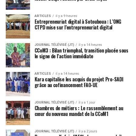
ARTICLES
il y a 9 heures
Entrepreneuriat digital à Sotouboua : L’ONG
CTPD mise sur l’entrepreneuriat digital
JOURNAL TÉLÉVISÉ (JT)
il y a 14 heures
CCoM3 : Bilan triomphal, transition placée sous
le signe de l’action immédiate
ARTICLES
il y a 14 heures
Kara capitalise les acquis du projet Pro-SADI
grâce au cofinancement FAO-UE
JOURNAL TÉLÉVISÉ (JT)
il y a 1 jour
Chambres de métiers : Le rassemblement au
cœur du nouveau mandat de la CCoM1
JOURNAL TÉLÉVISÉ (JT)
il y a 2 jours