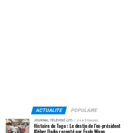
ACTUALITE
POPULAIRE
JOURNAL TÉLÉVISÉ (JT)
il y a 5 heures
Histoire du Togo : Le destin de l’ex-président
Kléber Dadjo raconté par Évalo Wiyao