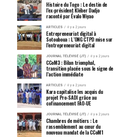
Histoire du Togo : Le destin de
l’ex-président Kléber Dadjo
raconté par Évalo Wiyao
ARTICLES
il y a 2 jours
Entrepreneuriat digital à
Sotouboua : L’ONG CTPD mise sur
l’entrepreneuriat digital
JOURNAL TÉLÉVISÉ (JT)
il y a 2 jours
CCoM3 : Bilan triomphal,
transition placée sous le signe de
l’action immédiate
ARTICLES
il y a 2 jours
Kara capitalise les acquis du
projet Pro-SADI grâce au
cofinancement FAO-UE
JOURNAL TÉLÉVISÉ (JT)
il y a 2 jours
Chambres de métiers : Le
rassemblement au cœur du
nouveau mandat de la CCoM1