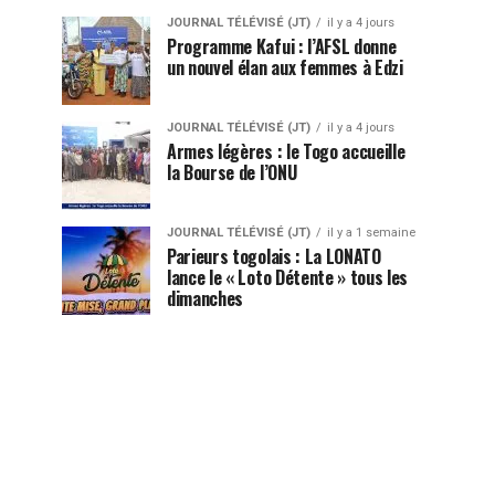
JOURNAL TÉLÉVISÉ (JT)
il y a 4 jours
Programme Kafui : l’AFSL donne
un nouvel élan aux femmes à Edzi
JOURNAL TÉLÉVISÉ (JT)
il y a 4 jours
Armes légères : le Togo accueille
la Bourse de l’ONU
JOURNAL TÉLÉVISÉ (JT)
il y a 1 semaine
Parieurs togolais : La LONATO
lance le « Loto Détente » tous les
dimanches