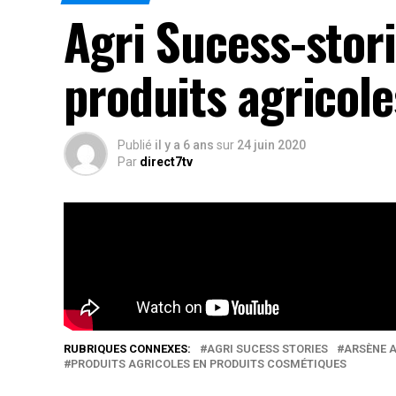
Agri Sucess-stori
produits agricol
Publié
il y a 6 ans
sur
24 juin 2020
Par
direct7tv
Adanvesso Arsène dans l’émission Agri Sucess-S
Rés
RUBRIQUES CONNEXES:
AGRI SUCESS STORIES
ARSÈNE 
PRODUITS AGRICOLES EN PRODUITS COSMÉTIQUES