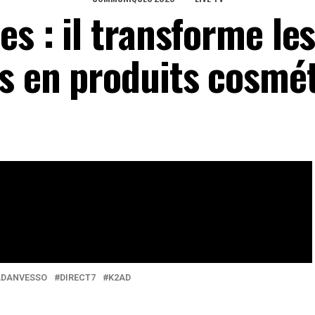
es : il transforme le
es en produits cosmé
tories de Direct 7.
eaux Sociaux
0
Partages
ADANVESSO
DIRECT7
K2AD