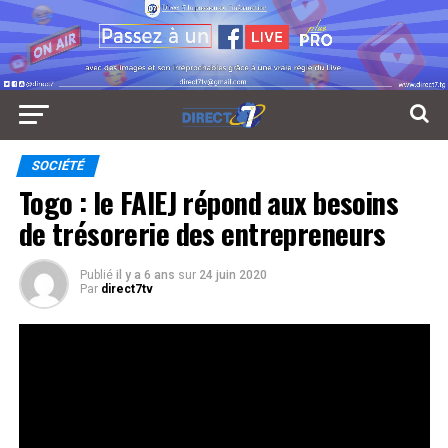
SOCIÉTÉ
Togo : le FAIEJ répond aux besoins
de trésorerie des entrepreneurs
Publié
il y a 6 ans
sur
24 juin 2020
Par
direct7tv
Les jeunes entrepreneurs togolais dont les entreprises
sont fragilisés par les effets de la pandémie au
coronavirus peuvent désormais pousser un ouf de
soulagement.