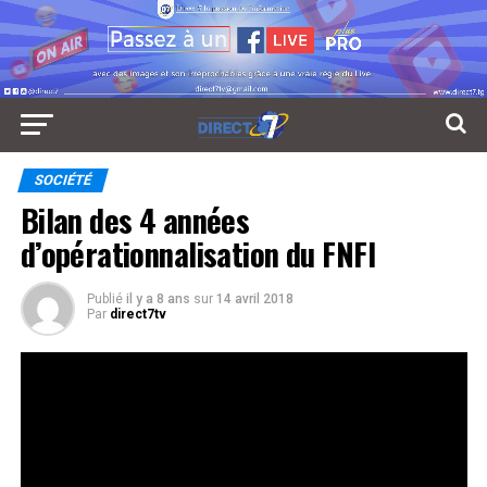
SOCIÉTÉ
Bilan des 4 années
d’opérationnalisation du FNFI
Publié
il y a 8 ans
sur
14 avril 2018
Par
direct7tv