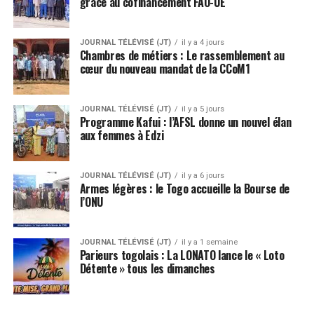
grâce au cofinancement FAO-UE
JOURNAL TÉLÉVISÉ (JT)
il y a 4 jours
Chambres de métiers : Le rassemblement au
cœur du nouveau mandat de la CCoM1
JOURNAL TÉLÉVISÉ (JT)
il y a 5 jours
Programme Kafui : l’AFSL donne un nouvel élan
aux femmes à Edzi
JOURNAL TÉLÉVISÉ (JT)
il y a 6 jours
Armes légères : le Togo accueille la Bourse de
l’ONU
JOURNAL TÉLÉVISÉ (JT)
il y a 1 semaine
Parieurs togolais : La LONATO lance le « Loto
Détente » tous les dimanches