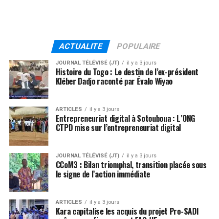
ACTUALITE
POPULAIRE
JOURNAL TÉLÉVISÉ (JT)
il y a 3 jours
Histoire du Togo : Le destin de l’ex-président
Kléber Dadjo raconté par Évalo Wiyao
ARTICLES
il y a 3 jours
Entrepreneuriat digital à Sotouboua : L’ONG
CTPD mise sur l’entrepreneuriat digital
JOURNAL TÉLÉVISÉ (JT)
il y a 3 jours
CCoM3 : Bilan triomphal, transition placée sous
le signe de l’action immédiate
ARTICLES
il y a 3 jours
Kara capitalise les acquis du projet Pro-SADI