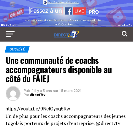
SOCIÉTÉ
Une communauté de coachs
accompagnateurs disponible au
côté du FAIEJ
Publié
il y a 5 ans
sur
15 mars 2021
Par
direct7tv
https://youtu.be/9NcIOyng6Rw
Un de plus pour les coachs accompagnateurs des jeunes
togolais porteurs de projets d’entreprise. @direct7tv