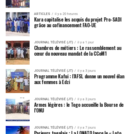
ARTICLES
il y a 20 heures
Kara capitalise les acquis du projet Pro-SADI
grâce au cofinancement FAO-UE
JOURNAL TÉLÉVISÉ (JT)
il y a 1 jour
Chambres de métiers : Le rassemblement au
cœur du nouveau mandat de la CCoM1
JOURNAL TÉLÉVISÉ (JT)
il y a 3 jours
Programme Kafui : l’AFSL donne un nouvel élan
aux femmes à Edzi
JOURNAL TÉLÉVISÉ (JT)
il y a 3 jours
Armes légères : le Togo accueille la Bourse de
l’ONU
JOURNAL TÉLÉVISÉ (JT)
il y a 7 jours
Parieurs togolais : La LONATO lance le « Loto