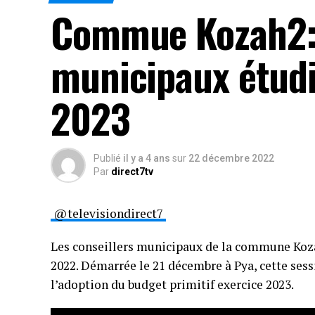
Commue Kozah2: 
municipaux étudi
2023
Publié
il y a 4 ans
sur
22 décembre 2022
Par
direct7tv
@televisiondirect7
Les conseillers municipaux de la commune Kozah
2022. Démarrée le 21 décembre à Pya, cette sessi
l’adoption du budget primitif exercice 2023.