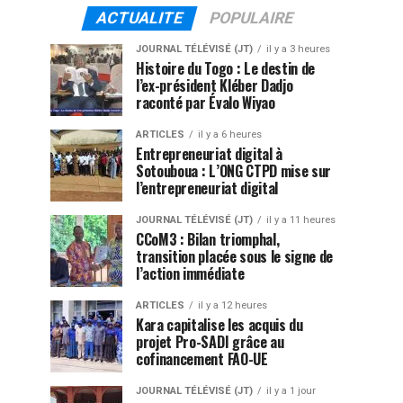
ACTUALITE
POPULAIRE
JOURNAL TÉLÉVISÉ (JT)
il y a 3 heures
Histoire du Togo : Le destin de
l’ex-président Kléber Dadjo
raconté par Évalo Wiyao
ARTICLES
il y a 6 heures
Entrepreneuriat digital à
Sotouboua : L’ONG CTPD mise sur
l’entrepreneuriat digital
JOURNAL TÉLÉVISÉ (JT)
il y a 11 heures
CCoM3 : Bilan triomphal,
transition placée sous le signe de
l’action immédiate
ARTICLES
il y a 12 heures
Kara capitalise les acquis du
projet Pro-SADI grâce au
cofinancement FAO-UE
JOURNAL TÉLÉVISÉ (JT)
il y a 1 jour