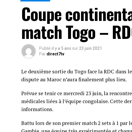
Coupe continental
match Togo – RD
Publié
il y a 5 ans
sur
23 juin 2021
Par
direct7tv
Le deuxième sortie du Togo face la RDC dans le
dispute au Maroc n’aura finalement plus lieu.
Prévue se tenir ce mercredi 23 juin, la rencont
médicales liées à l’équipe congolaise. Cette der
informations.
Battu lors de son premier match 2 sets à 1 par 
Gambie, une équipe très expérimentée et champi