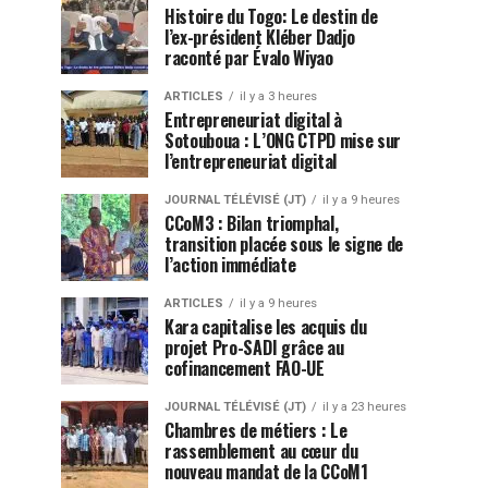
Histoire du Togo: Le destin de
l’ex-président Kléber Dadjo
raconté par Évalo Wiyao
ARTICLES
il y a 3 heures
Entrepreneuriat digital à
Sotouboua : L’ONG CTPD mise sur
l’entrepreneuriat digital
JOURNAL TÉLÉVISÉ (JT)
il y a 9 heures
CCoM3 : Bilan triomphal,
transition placée sous le signe de
l’action immédiate
ARTICLES
il y a 9 heures
Kara capitalise les acquis du
projet Pro-SADI grâce au
cofinancement FAO-UE
JOURNAL TÉLÉVISÉ (JT)
il y a 23 heures
Chambres de métiers : Le
rassemblement au cœur du
nouveau mandat de la CCoM1