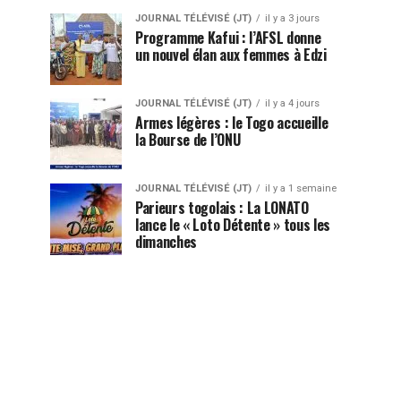
JOURNAL TÉLÉVISÉ (JT)
il y a 3 jours
Programme Kafui : l’AFSL donne
un nouvel élan aux femmes à Edzi
JOURNAL TÉLÉVISÉ (JT)
il y a 4 jours
Armes légères : le Togo accueille
la Bourse de l’ONU
JOURNAL TÉLÉVISÉ (JT)
il y a 1 semaine
Parieurs togolais : La LONATO
lance le « Loto Détente » tous les
dimanches