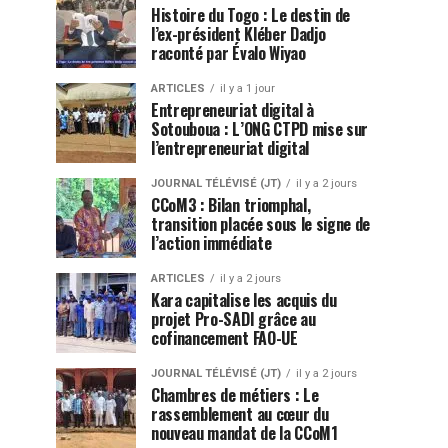
Histoire du Togo : Le destin de
l’ex-président Kléber Dadjo
raconté par Évalo Wiyao
ARTICLES
il y a 1 jour
Entrepreneuriat digital à
Sotouboua : L’ONG CTPD mise sur
l’entrepreneuriat digital
JOURNAL TÉLÉVISÉ (JT)
il y a 2 jours
CCoM3 : Bilan triomphal,
transition placée sous le signe de
l’action immédiate
ARTICLES
il y a 2 jours
Kara capitalise les acquis du
projet Pro-SADI grâce au
cofinancement FAO-UE
JOURNAL TÉLÉVISÉ (JT)
il y a 2 jours
Chambres de métiers : Le
rassemblement au cœur du
nouveau mandat de la CCoM1