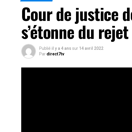
Cour de justice 
s’étonne du rejet
Publié
il y a 4 ans
sur
14 avril 2022
Par
direct7tv