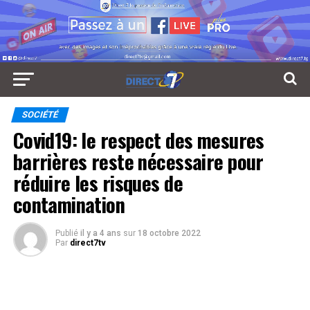
SOCIÉTÉ
Covid19: le respect des mesures
barrières reste nécessaire pour
réduire les risques de
contamination
Publié
il y a 4 ans
sur
18 octobre 2022
Par
direct7tv