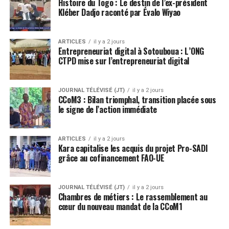
Histoire du Togo : Le destin de l’ex-président
Kléber Dadjo raconté par Évalo Wiyao
ARTICLES
il y a 2 jours
Entrepreneuriat digital à Sotouboua : L’ONG
CTPD mise sur l’entrepreneuriat digital
JOURNAL TÉLÉVISÉ (JT)
il y a 2 jours
CCoM3 : Bilan triomphal, transition placée sous
le signe de l’action immédiate
ARTICLES
il y a 2 jours
Kara capitalise les acquis du projet Pro-SADI
grâce au cofinancement FAO-UE
JOURNAL TÉLÉVISÉ (JT)
il y a 2 jours
Chambres de métiers : Le rassemblement au
cœur du nouveau mandat de la CCoM1