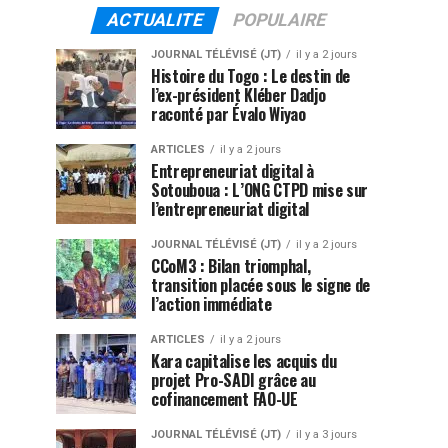
ACTUALITE
POPULAIRE
JOURNAL TÉLÉVISÉ (JT)
il y a 2 jours
Histoire du Togo : Le destin de
l’ex-président Kléber Dadjo
raconté par Évalo Wiyao
ARTICLES
il y a 2 jours
Entrepreneuriat digital à
Sotouboua : L’ONG CTPD mise sur
l’entrepreneuriat digital
JOURNAL TÉLÉVISÉ (JT)
il y a 2 jours
CCoM3 : Bilan triomphal,
transition placée sous le signe de
l’action immédiate
ARTICLES
il y a 2 jours
Kara capitalise les acquis du
projet Pro-SADI grâce au
cofinancement FAO-UE
JOURNAL TÉLÉVISÉ (JT)
il y a 3 jours