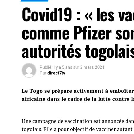
Covid19 : « les v
comme Pfizer son
autorités togolai
Publié
il y a 5 ans
sur
3 mars 2021
Par
direct7tv
Le Togo se prépare activement à emboîter 
africaine dans le cadre de la lutte contre 
Une campagne de vaccination est annoncée dans 
togolais. Elle a pour objectif de vacciner auta