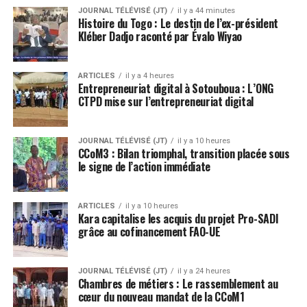
JOURNAL TÉLÉVISÉ (JT)
il y a 44 minutes
Histoire du Togo : Le destin de l’ex-président
Kléber Dadjo raconté par Évalo Wiyao
ARTICLES
il y a 4 heures
Entrepreneuriat digital à Sotouboua : L’ONG
CTPD mise sur l’entrepreneuriat digital
JOURNAL TÉLÉVISÉ (JT)
il y a 10 heures
CCoM3 : Bilan triomphal, transition placée sous
le signe de l’action immédiate
ARTICLES
il y a 10 heures
Kara capitalise les acquis du projet Pro-SADI
grâce au cofinancement FAO-UE
JOURNAL TÉLÉVISÉ (JT)
il y a 24 heures
Chambres de métiers : Le rassemblement au
cœur du nouveau mandat de la CCoM1