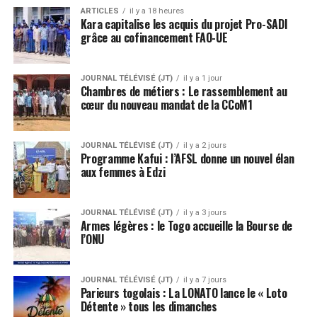
ARTICLES
il y a 18 heures
Kara capitalise les acquis du projet Pro-SADI
grâce au cofinancement FAO-UE
JOURNAL TÉLÉVISÉ (JT)
il y a 1 jour
Chambres de métiers : Le rassemblement au
cœur du nouveau mandat de la CCoM1
JOURNAL TÉLÉVISÉ (JT)
il y a 2 jours
Programme Kafui : l’AFSL donne un nouvel élan
aux femmes à Edzi
JOURNAL TÉLÉVISÉ (JT)
il y a 3 jours
Armes légères : le Togo accueille la Bourse de
l’ONU
JOURNAL TÉLÉVISÉ (JT)
il y a 7 jours
Parieurs togolais : La LONATO lance le « Loto
Détente » tous les dimanches