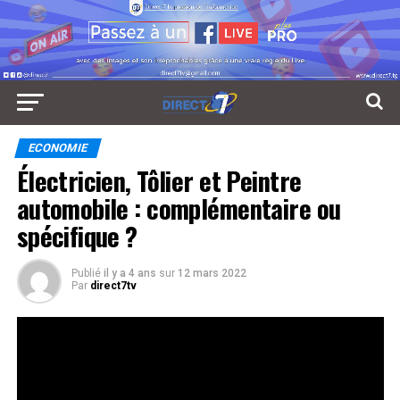
ECONOMIE
Électricien, Tôlier et Peintre
automobile : complémentaire ou
spécifique ?
Publié
il y a 4 ans
sur
12 mars 2022
Par
direct7tv