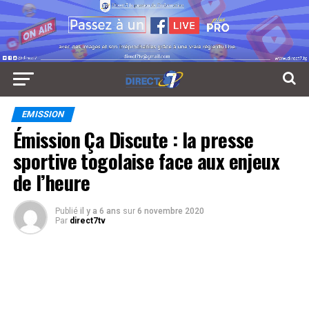
EMISSION
Émission Ça Discute : la presse
sportive togolaise face aux enjeux
de l’heure
Publié
il y a 6 ans
sur
6 novembre 2020
Par
direct7tv