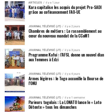
ARTICLES
il y a 1 jour
Kara capitalise les acquis du projet Pro-SADI
grâce au cofinancement FAO-UE
JOURNAL TÉLÉVISÉ (JT)
il y a 2 jours
Chambres de métiers : Le rassemblement au
cœur du nouveau mandat de la CCoM1
JOURNAL TÉLÉVISÉ (JT)
il y a 3 jours
Programme Kafui : l’AFSL donne un nouvel élan
aux femmes à Edzi
JOURNAL TÉLÉVISÉ (JT)
il y a 4 jours
Armes légères : le Togo accueille la Bourse de
l’ONU
JOURNAL TÉLÉVISÉ (JT)
il y a 1 semaine
Parieurs togolais : La LONATO lance le « Loto
Détente » tous les dimanches