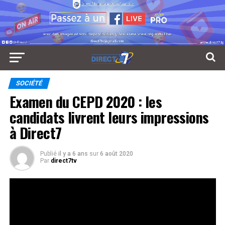
SOCIÉTÉ
Examen du CEPD 2020 : les
candidats livrent leurs impressions
à Direct7
Publié
il y a 6 ans
sur
6 août 2020
Par
direct7tv
Atmosphère déconcentré entre camarades après la
dernière épreuve d’examen du consacrée à l’éducation
scientifique et initiation à la vie pratique ce 6 Août.