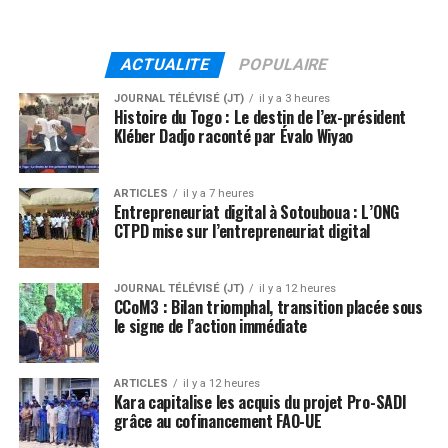
ACTUALITE
POPULAIRE
JOURNAL TÉLÉVISÉ (JT)
il y a 3 heures
Histoire du Togo : Le destin de l’ex-président
Kléber Dadjo raconté par Évalo Wiyao
ARTICLES
il y a 7 heures
Entrepreneuriat digital à Sotouboua : L’ONG
CTPD mise sur l’entrepreneuriat digital
JOURNAL TÉLÉVISÉ (JT)
il y a 12 heures
CCoM3 : Bilan triomphal, transition placée sous
le signe de l’action immédiate
ARTICLES
il y a 12 heures
Kara capitalise les acquis du projet Pro-SADI
grâce au cofinancement FAO-UE