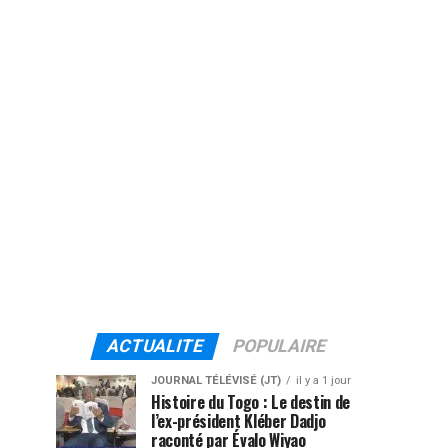
ACTUALITE
POPULAIRE
JOURNAL TÉLÉVISÉ (JT)
il y a 1 jour
Histoire du Togo : Le destin de
l’ex-président Kléber Dadjo
raconté par Évalo Wiyao