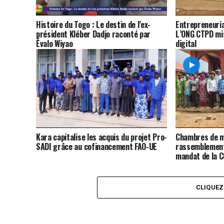
Histoire du Togo : Le destin de l’ex-
Entrepreneuria
président Kléber Dadjo raconté par
L’ONG CTPD mis
Évalo Wiyao
digital
Kara capitalise les acquis du projet Pro-
Chambres de m
SADI grâce au cofinancement FAO-UE
rassemblement
mandat de la 
CLIQUE