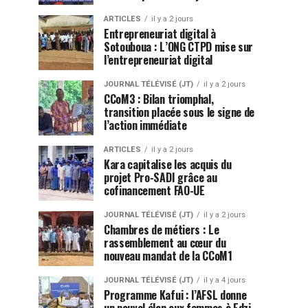
ARTICLES
il y a 2 jours
Entrepreneuriat digital à
Sotouboua : L’ONG CTPD mise sur
l’entrepreneuriat digital
JOURNAL TÉLÉVISÉ (JT)
il y a 2 jours
CCoM3 : Bilan triomphal,
transition placée sous le signe de
l’action immédiate
ARTICLES
il y a 2 jours
Kara capitalise les acquis du
projet Pro-SADI grâce au
cofinancement FAO-UE
JOURNAL TÉLÉVISÉ (JT)
il y a 2 jours
Chambres de métiers : Le
rassemblement au cœur du
nouveau mandat de la CCoM1
JOURNAL TÉLÉVISÉ (JT)
il y a 4 jours
Programme Kafui : l’AFSL donne
un nouvel élan aux femmes à Edzi