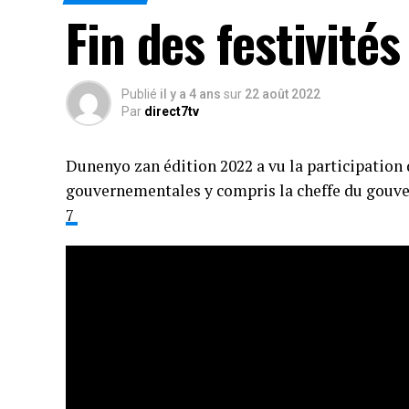
Fin des festivité
Publié
il y a 4 ans
sur
22 août 2022
Par
direct7tv
Dunenyo zan édition 2022 a vu la participation 
gouvernementales y compris la cheffe du gouv
7