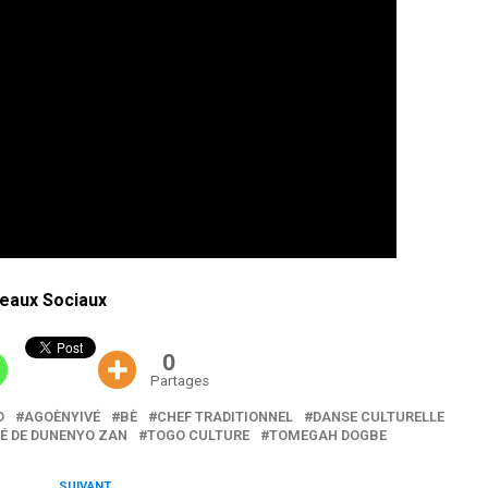
eaux Sociaux
0
Partages
O
AGOÈNYIVÉ
BÈ
CHEF TRADITIONNEL
DANSE CULTURELLE
TÉ DE DUNENYO ZAN
TOGO CULTURE
TOMEGAH DOGBE
SUIVANT