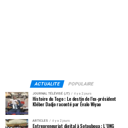
ACTUALITE
POPULAIRE
JOURNAL TÉLÉVISÉ (JT)
il y a 2 jours
Histoire du Togo : Le destin de l’ex-président
Kléber Dadjo raconté par Évalo Wiyao
ARTICLES
il y a 2 jours
Entrepreneuriat digital à Sotouboua : L’ONG