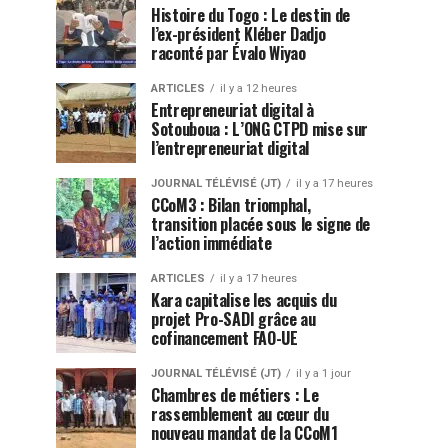
Histoire du Togo : Le destin de
l’ex-président Kléber Dadjo
raconté par Évalo Wiyao
ARTICLES
il y a 12 heures
Entrepreneuriat digital à
Sotouboua : L’ONG CTPD mise sur
l’entrepreneuriat digital
JOURNAL TÉLÉVISÉ (JT)
il y a 17 heures
CCoM3 : Bilan triomphal,
transition placée sous le signe de
l’action immédiate
ARTICLES
il y a 17 heures
Kara capitalise les acquis du
projet Pro-SADI grâce au
cofinancement FAO-UE
JOURNAL TÉLÉVISÉ (JT)
il y a 1 jour
Chambres de métiers : Le
rassemblement au cœur du
nouveau mandat de la CCoM1