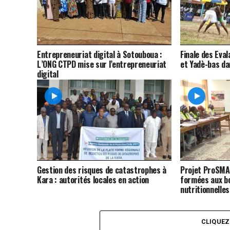
Entrepreneuriat digital à Sotouboua :
Finale des Eva
L’ONG CTPD mise sur l’entrepreneuriat
et Yadè-bas da
digital
Gestion des risques de catastrophes à
Projet ProSMA
Kara : autorités locales en action
formées aux b
nutritionnelles
CLIQUE