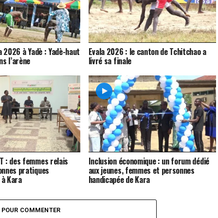
la 2026 à Yadè : Yadè-haut
Evala 2026 : le canton de Tchitchao a
ns l’arène
livré sa finale
T : des femmes relais
Inclusion économique : un forum dédié
onnes pratiques
aux jeunes, femmes et personnes
 à Kara
handicapée de Kara
Z POUR COMMENTER