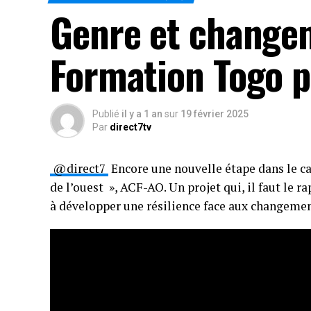
Genre et changem
Formation Togo p
Publié
il y a 1 an
sur
19 février 2025
Par
direct7tv
@direct7
Encore une nouvelle étape dans le ca
de l’ouest », ACF-AO. Un projet qui, il faut le
à développer une résilience face aux changement