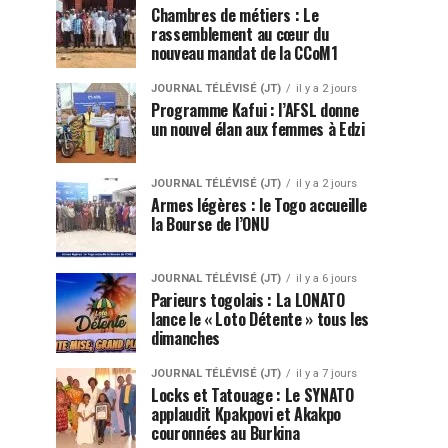
Chambres de métiers : Le
rassemblement au cœur du
nouveau mandat de la CCoM1
JOURNAL TÉLÉVISÉ (JT)
il y a 2 jours
Programme Kafui : l’AFSL donne
un nouvel élan aux femmes à Edzi
JOURNAL TÉLÉVISÉ (JT)
il y a 2 jours
Armes légères : le Togo accueille
la Bourse de l’ONU
JOURNAL TÉLÉVISÉ (JT)
il y a 6 jours
Parieurs togolais : La LONATO
lance le « Loto Détente » tous les
dimanches
JOURNAL TÉLÉVISÉ (JT)
il y a 7 jours
Locks et Tatouage : Le SYNATO
applaudit Kpakpovi et Akakpo
couronnées au Burkina