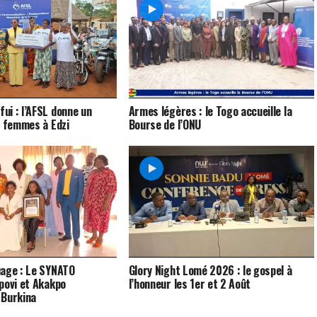
i : l’AFSL donne un
Armes légères : le Togo accueille la
x femmes à Edzi
Bourse de l’ONU
uage : Le SYNATO
Glory Night Lomé 2026 : le gospel à
povi et Akakpo
l’honneur les 1er et 2 Août
 Burkina