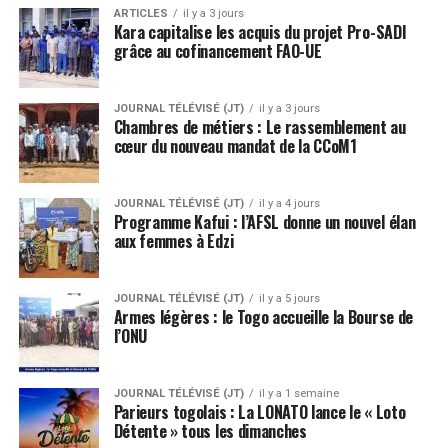
ARTICLES
il y a 3 jours
Kara capitalise les acquis du projet Pro-SADI
grâce au cofinancement FAO-UE
JOURNAL TÉLÉVISÉ (JT)
il y a 3 jours
Chambres de métiers : Le rassemblement au
cœur du nouveau mandat de la CCoM1
JOURNAL TÉLÉVISÉ (JT)
il y a 4 jours
Programme Kafui : l’AFSL donne un nouvel élan
aux femmes à Edzi
JOURNAL TÉLÉVISÉ (JT)
il y a 5 jours
Armes légères : le Togo accueille la Bourse de
l’ONU
JOURNAL TÉLÉVISÉ (JT)
il y a 1 semaine
Parieurs togolais : La LONATO lance le « Loto
Détente » tous les dimanches