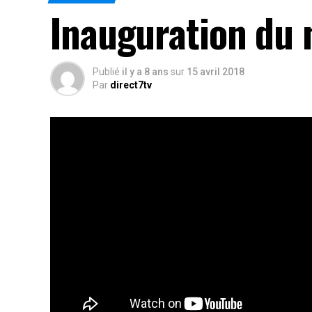
Inauguration du 
Publié
il y a 8 ans
sur
15 avril 2018
Par
direct7tv