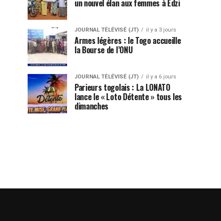
un nouvel élan aux femmes à Edzi
JOURNAL TÉLÉVISÉ (JT)
il y a 3 jours
Armes légères : le Togo accueille
la Bourse de l’ONU
JOURNAL TÉLÉVISÉ (JT)
il y a 6 jours
Parieurs togolais : La LONATO
lance le « Loto Détente » tous les
dimanches