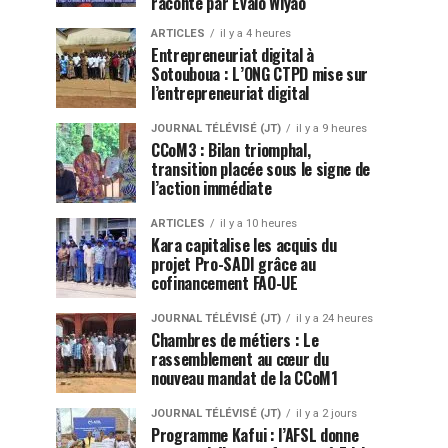
raconté par Évalo Wiyao
ARTICLES
il y a 4 heures
Entrepreneuriat digital à
Sotouboua : L’ONG CTPD mise sur
l’entrepreneuriat digital
JOURNAL TÉLÉVISÉ (JT)
il y a 9 heures
CCoM3 : Bilan triomphal,
transition placée sous le signe de
l’action immédiate
ARTICLES
il y a 10 heures
Kara capitalise les acquis du
projet Pro-SADI grâce au
cofinancement FAO-UE
JOURNAL TÉLÉVISÉ (JT)
il y a 24 heures
Chambres de métiers : Le
rassemblement au cœur du
nouveau mandat de la CCoM1
JOURNAL TÉLÉVISÉ (JT)
il y a 2 jours
Programme Kafui : l’AFSL donne