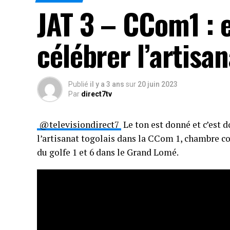
JAT 3 – CCom1 : 
célébrer l’artisan
Publié
il y a 3 ans
sur
20 juin 2023
Par
direct7tv
@televisiondirect7
Le ton est donné et c’est d
l’artisanat togolais dans la CCom 1, chambre
du golfe 1 et 6 dans le Grand Lomé.