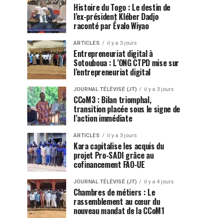
Histoire du Togo : Le destin de
l’ex-président Kléber Dadjo
raconté par Évalo Wiyao
ARTICLES
il y a 3 jours
Entrepreneuriat digital à
Sotouboua : L’ONG CTPD mise sur
l’entrepreneuriat digital
JOURNAL TÉLÉVISÉ (JT)
il y a 3 jours
CCoM3 : Bilan triomphal,
transition placée sous le signe de
l’action immédiate
ARTICLES
il y a 3 jours
Kara capitalise les acquis du
projet Pro-SADI grâce au
cofinancement FAO-UE
JOURNAL TÉLÉVISÉ (JT)
il y a 4 jours
Chambres de métiers : Le
rassemblement au cœur du
nouveau mandat de la CCoM1