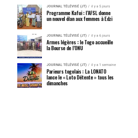
JOURNAL TÉLÉVISÉ (JT)
il y a 5 jours
Programme Kafui : l’AFSL donne
un nouvel élan aux femmes à Edzi
JOURNAL TÉLÉVISÉ (JT)
il y a 6 jours
Armes légères : le Togo accueille
la Bourse de l’ONU
JOURNAL TÉLÉVISÉ (JT)
il y a 1 semaine
Parieurs togolais : La LONATO
lance le « Loto Détente » tous les
dimanches