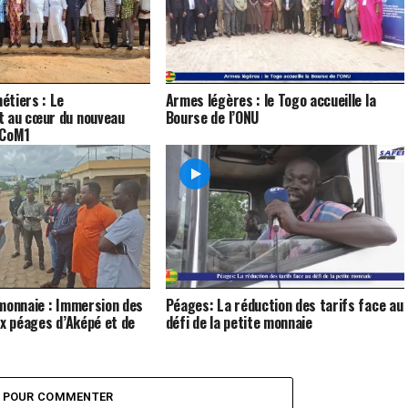
étiers : Le
Armes légères : le Togo accueille la
 au cœur du nouveau
Bourse de l’ONU
CCoM1
monnaie : Immersion des
Péages: La réduction des tarifs face au
ux péages d’Aképé et de
défi de la petite monnaie
Z POUR COMMENTER