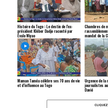
Histoire du Togo : Le destin de l’ex-
Chambres de m
président Kléber Dadjo raconté par
rassemblement
Évalo Wiyao
mandat de la 
Maman Taméa célèbre ses 70 ans de vie
Urgence de la 
et d’influence au Togo
journalistes a
Davié
CLIQUE