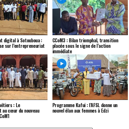
t digital à Sotouboua :
CCoM3 : Bilan triomphal, transition
e sur l’entrepreneuriat
placée sous le signe de l’action
immédiate
étiers : Le
Programme Kafui : l’AFSL donne un
 au cœur du nouveau
nouvel élan aux femmes à Edzi
CCoM1