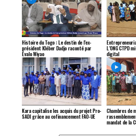
Histoire du Togo : Le destin de l’ex-
Entrepreneuria
président Kléber Dadjo raconté par
L’ONG CTPD mis
Évalo Wiyao
digital
Kara capitalise les acquis du projet Pro-
Chambres de m
SADI grâce au cofinancement FAO-UE
rassemblement
mandat de la 