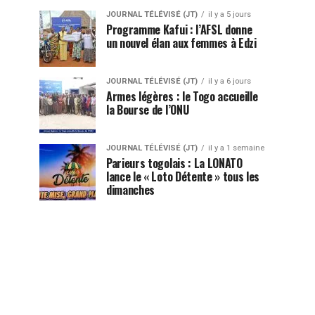
JOURNAL TÉLÉVISÉ (JT)
il y a 5 jours
Programme Kafui : l’AFSL donne
un nouvel élan aux femmes à Edzi
JOURNAL TÉLÉVISÉ (JT)
il y a 6 jours
Armes légères : le Togo accueille
la Bourse de l’ONU
JOURNAL TÉLÉVISÉ (JT)
il y a 1 semaine
Parieurs togolais : La LONATO
lance le « Loto Détente » tous les
dimanches