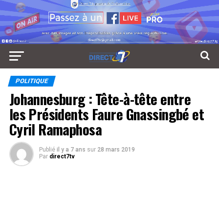
POLITIQUE
Johannesburg : Tête-à-tête entre
les Présidents Faure Gnassingbé et
Cyril Ramaphosa
Publié
il y a 7 ans
sur
28 mars 2019
Par
direct7tv