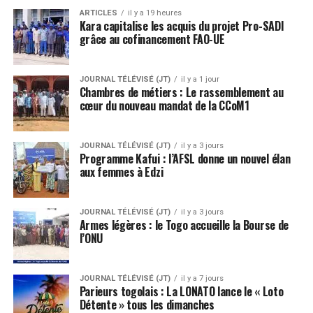
ARTICLES
il y a 19 heures
Kara capitalise les acquis du projet Pro-SADI
grâce au cofinancement FAO-UE
JOURNAL TÉLÉVISÉ (JT)
il y a 1 jour
Chambres de métiers : Le rassemblement au
cœur du nouveau mandat de la CCoM1
JOURNAL TÉLÉVISÉ (JT)
il y a 3 jours
Programme Kafui : l’AFSL donne un nouvel élan
aux femmes à Edzi
JOURNAL TÉLÉVISÉ (JT)
il y a 3 jours
Armes légères : le Togo accueille la Bourse de
l’ONU
JOURNAL TÉLÉVISÉ (JT)
il y a 7 jours
Parieurs togolais : La LONATO lance le « Loto
Détente » tous les dimanches