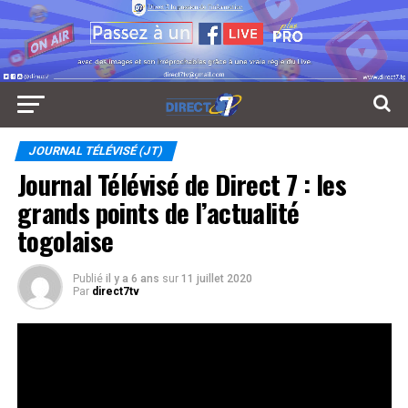
JOURNAL TÉLÉVISÉ (JT)
Journal Télévisé de Direct 7 : les
grands points de l’actualité
togolaise
Publié
il y a 6 ans
sur
11 juillet 2020
Par
direct7tv
Les grands points de l’actualité togolaise de cette
semaine. Journal du 11 Juillet 2020.
Réseaux Sociaux