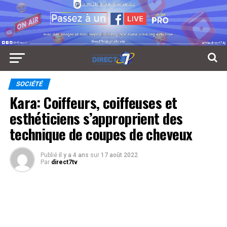
SOCIÉTÉ
Kara: Coiffeurs, coiffeuses et
esthéticiens s’approprient des
technique de coupes de cheveux
Publié
il y a 4 ans
sur
17 août 2022
Par
direct7tv