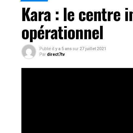
Kara : le centre 
opérationnel
Publié
il y a 5 ans
sur
27 juillet 2021
Par
direct7tv