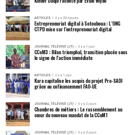
Kléber Dadjo raconté par Évalo Wiyao
ARTICLES
il y a 20 heures
Entrepreneuriat digital à Sotouboua : L’ONG
CTPD mise sur l’entrepreneuriat digital
JOURNAL TÉLÉVISÉ (JT)
il y a 1 jour
CCoM3 : Bilan triomphal, transition placée sous
le signe de l’action immédiate
ARTICLES
il y a 1 jour
Kara capitalise les acquis du projet Pro-SADI
grâce au cofinancement FAO-UE
JOURNAL TÉLÉVISÉ (JT)
il y a 2 jours
Chambres de métiers : Le rassemblement au
cœur du nouveau mandat de la CCoM1
JOURNAL TÉLÉVISÉ (JT)
il y a 3 jours