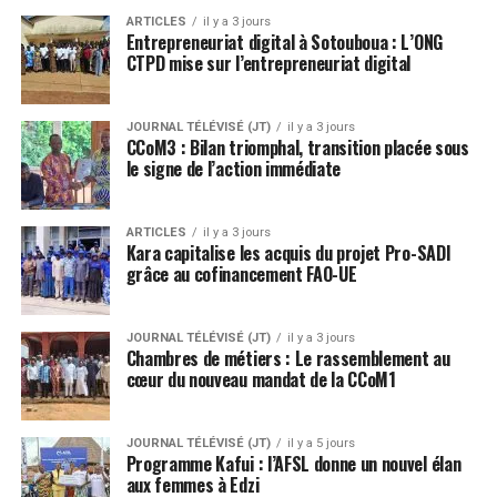
ARTICLES
il y a 3 jours
Entrepreneuriat digital à Sotouboua : L’ONG
CTPD mise sur l’entrepreneuriat digital
JOURNAL TÉLÉVISÉ (JT)
il y a 3 jours
CCoM3 : Bilan triomphal, transition placée sous
le signe de l’action immédiate
ARTICLES
il y a 3 jours
Kara capitalise les acquis du projet Pro-SADI
grâce au cofinancement FAO-UE
JOURNAL TÉLÉVISÉ (JT)
il y a 3 jours
Chambres de métiers : Le rassemblement au
cœur du nouveau mandat de la CCoM1
JOURNAL TÉLÉVISÉ (JT)
il y a 5 jours
Programme Kafui : l’AFSL donne un nouvel élan
aux femmes à Edzi