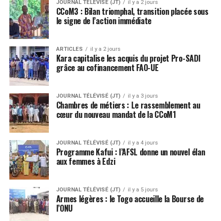
JOURNAL TÉLÉVISÉ (JT)
il y a 2 jours
CCoM3 : Bilan triomphal, transition placée sous
le signe de l’action immédiate
ARTICLES
il y a 2 jours
Kara capitalise les acquis du projet Pro-SADI
grâce au cofinancement FAO-UE
JOURNAL TÉLÉVISÉ (JT)
il y a 3 jours
Chambres de métiers : Le rassemblement au
cœur du nouveau mandat de la CCoM1
JOURNAL TÉLÉVISÉ (JT)
il y a 4 jours
Programme Kafui : l’AFSL donne un nouvel élan
aux femmes à Edzi
JOURNAL TÉLÉVISÉ (JT)
il y a 5 jours
Armes légères : le Togo accueille la Bourse de
l’ONU